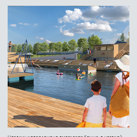
Здесь расположены зоны для купания взрослых
и детей, вышка для прыжков в воду, тарзанки, перголы
с шезлонгами и раздевалками, уличные гостиные
для тихого отдыха, гамак над водой и качели
с панорамным видом на пруд