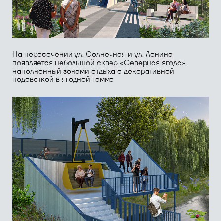
Детская игровая площадка «Пещера»
имеет главный
элемент - полигональный свод с пещерой внутри.
Снаружи, можно лазать и карабкаться
по специальным зацепам, канатам, а внутри висеть
на тросах-сталактитах и бегать вокруг «сталагмитов»