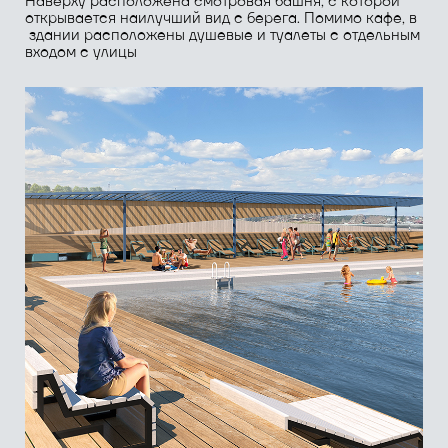
Система пирсов
расположилась вдоль всей
набережной. Каждый пирс индивидуален и имеет
свою функцию: рыбацкий пирс, пирс для настольных
игр, пирс для встреч, пирс для тихого отдыха в гамаках
Треуголка
- площадка над водосбросом плотины,
особое место на пруду. В центре,
арт-объект
«Чугунные ядра»
, которые когда-то производили
на Александровском заводе, а сегодня это кресла
и вазоны