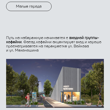
Путь на набережную начинается с
входной группы-
кофейни
. Фасад кофейни акцентирует вход и хорошо
просматривается на перекрестке ул. Войкова
и ул. Мехоношина
Весь проект выполнен в
единой цветовой
гамме
, которая использована на гербе города
Александровск. Цвет синей лазури
символизирует величие, красоту
и преданность, а белый - это бескрайние
северные просторы, символ благородства
и мира