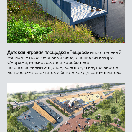
Кафе-купалка
имеет прообраз большой уральской
скалы. Главный фасад смотрит на небольшую
площадь, обращенную на основную пешеходную ось
набережной. Кафе имеет внутреннюю и внешнюю
посадку гостей
Фасад, обращенный к пруду, спускается уступами
к воде. На них можно посидеть, полежать и даже
посмотреть кино под открытым небом