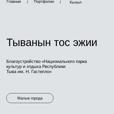
Благоустройство «Национального парка
культур и отдыха Республики
*Instagram — проект Meta Platforms Inc., деятельность
Тыва им. Н. Гастелло»
которой в России запрещена
Малые города
Общий вид