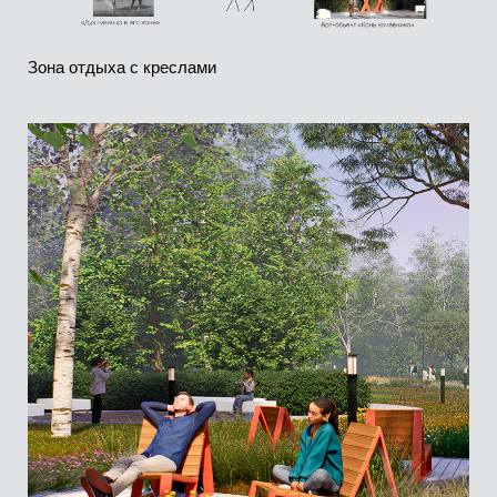
Арт-объект "Конь кочевника"
Арт-объект "Скифское золото"