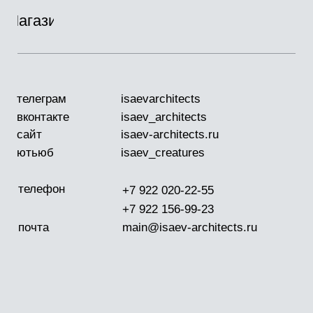
телеграм
isaevarchitects
вконтакте
isaev_architects
сайт
isaev-architects.ru
ютьюб
isaev_creatures
телефон
+7 922 020-22-55
+7 922 156-99-23
почта
main@isaev-architects.ru
инстаграм*
isaev_architects
Главная
Портфолио
/
/
Кызыл
Тыванын тос эжии