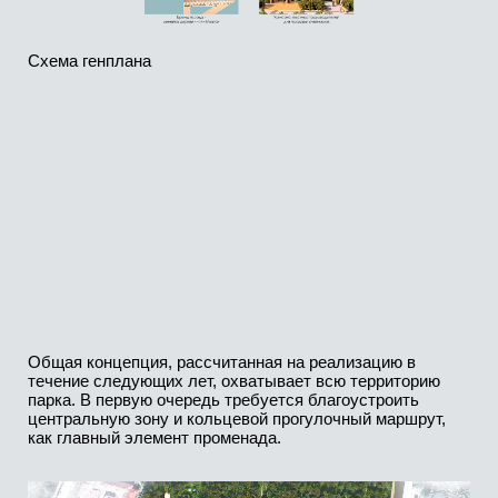
Главная эстрада. Историческая сцена сохранена — с её
уникальной акустикой. При этом обшивка обновлена, а у
артистов теперь есть своё помещение. Старая сцена
зазвучала по-новому.
"Можгинский ростомер"