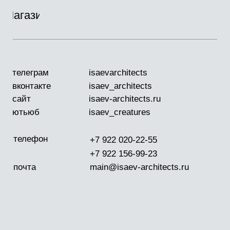
телеграм
isaevarchitects
вконтакте
isaev_architects
сайт
isaev-architects.ru
ютьюб
isaev_creatures
телефон
+7 922 020-22-55
+7 922 156-99-23
почта
main@isaev-architects.ru
инстаграм*
isaev_architects
/
/
Главная
Портфолио
Можга
"Душа Можги"