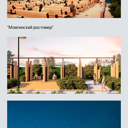
Бренд города, линейка деревянная «Можга» - стала
прообразом линейной ярмарки местных производителей
для продажи сувениров. Фотозона «Можгинский
ростомер», качели для отдыха и ярмарочные павильоны
для предпринимателей.
НТО “Встречи у Перепеча”. Место встречи —
стилизованная скамья в виде перепечи.
Её спинка словно слеплена из теста, что перекликается
с фасадом кофейни.