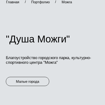
Благоустройство городского парка, культурно-
*Instagram — проект Meta Platforms Inc., деятельность
спортивного центра "Можга"
которой в России запрещена
Малые города
Визуальные образы