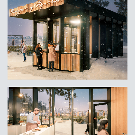
Стекольное производство, это исторический и
экономический фундамент города. Визуальное решение
площадки стилизовано под стекольные флаконы,
отражающие градообразующие предприятия города
(Завод Свет и Красная Звезда)
Модульный туалет