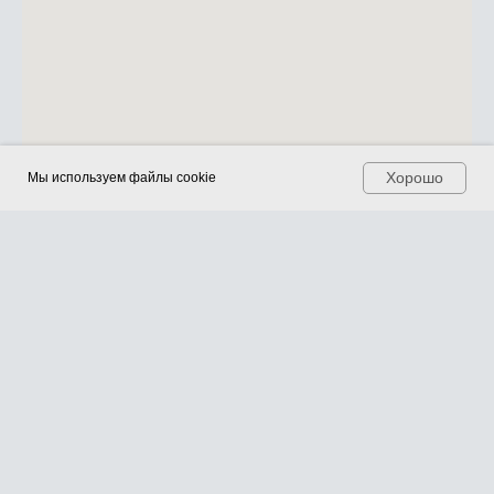
Хорошо
Хорошо
Мы используем файлы cookie
Мы используем файлы cookie
Команда проекта