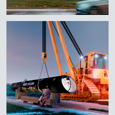
«Этот объект, с одной стороны, вызывает улыбку
своей дерзкой надписью, а с другой – огромное
уважение. Ямальский газ уникальных объемов
и масштабов нужно было не только добыть, но и
доставить – чтобы его тепло согревало дома и
чтобы развивалась промышленность. Это была и
остается та самая артерия, что снабжает всю
страну и уходит далеко за ее пределы.
Строительство газопровода в далекие 80-е
происходило в хорошо знакомых нам условиях,
когда многие пытались вставлять палки в колеса.
Но и тогда, и сейчас мы успешно решаем самые
сложные задачи и делаем это с гордостью», –
отметил губернатор Ямала Дмитрий Артюхов