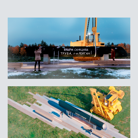
Ситуационный план
Территория проектирования находится на пересечении
улиц 70-летия Октября и улицы Константина Ватолина.
Близ территории арт-объекта проходит газопровод
"Уренгой - Помары - Ужгород", что делает расположение
арт-объекта особо символичным.