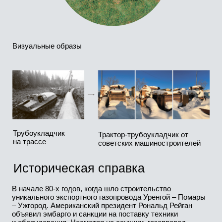
Общая длина магистрали - 4451 км. Из них
120 км проходят по вечной мерзлоте, а 360 км -
через болота и заболоченные участки. Трасса
пересекает 168 рек и 393 железных
и автомобильных дороги.
Визуализации