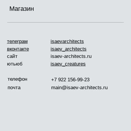
телеграм
isaevarchitects
вконтакте
isaev_architects
сайт
isaev-architects.ru
ютьюб
isaev_creatures
телефон
+7 922 156-99-23
почта
main@isaev-architects.ru
инстаграм*
isaev_architects
/
/
Главная
Портфолио
Новый Уренгой
«Труба»