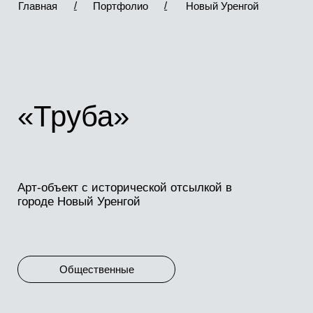
*Instagram — проект Meta Platforms Inc., деятельность
Арт-объект с исторической отсылкой в
которой в России запрещена
городе Новый Уренгой
Общественные