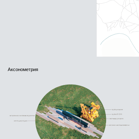
Трубоукладчик
Трактор-трубоукладчик от
на трассе
советских машиностроителей
Историческая справка
В начале 80-х годов, когда шло строительство
уникального экспортного газопровода Уренгой – Помары
– Ужгород. Американский президент Рональд Рейган
объявил эмбарго и санкции на поставку техники
и оборудования. Несмотря на санкции, газопровод
удалось достроить досрочно. И на последний участок
магистрали строители нанесли:
«Вашим санкциям труба, господин Рейган!».
СССР, фотография 1983 год